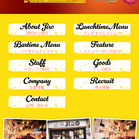
About Jiro
LunchtimeMenu
JIROのご紹介
ランチタイムメニュー
Bartime ​​​​​​​Menu
Feature
バータイムメニュー
メニューへのこだわり
Staff
Goods
スタッフご紹介
グッズ紹介
Company
Recruit
企業情報
求人情報
Contact
お問い合わせ