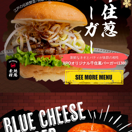
新鮮なネギとパティが抜群の相性
JIROオリジナル千住葱バーガー\1380